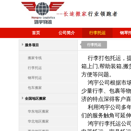
首页
公司简介
行李托运
钢琴
行李托运
服务项目
行李打包托运，提
搬家专线
箱上门,帮助装箱,
行李托运
方便等问题。
钢琴托运
鸿宇公司根据市场
包车搬家
少量行李、包裹等物
济的特点深得客户
全国地区搬家
利用鸿宇公司多年
华东地区搬家
们的服务触角可延
华北地区搬家
鸿宇行李托运公